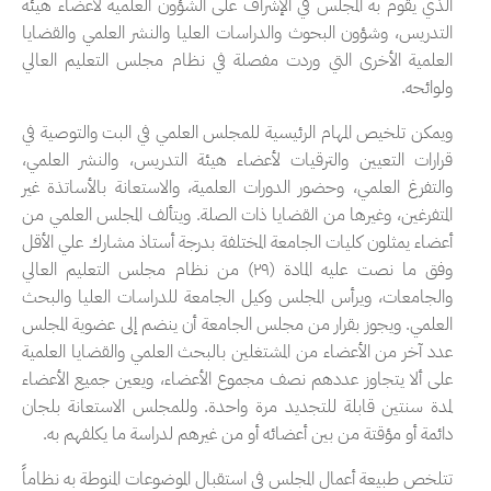
الذي يقوم به المجلس في الإشراف على الشؤون العلمية لأعضاء هيئة
التدريس، وشؤون البحوث والدراسات العليا والنشر العلمي والقضايا
العلمية الأخرى التي وردت مفصلة في نظام مجلس التعليم العالي
ولوائحه.
ويمكن تلخيص المهام الرئيسية للمجلس العلمي في البت والتوصية في
قرارات التعيين والترقيات لأعضاء هيئة التدريس، والنشر العلمي،
والتفرغ العلمي، وحضور الدورات العلمية، والاستعانة بالأساتذة غير
المتفرغين، وغيرها من القضايا ذات الصلة. ويتألف المجلس العلمي من
أعضاء يمثلون كليات الجامعة المختلفة بدرجة أستاذ مشارك علي الأقل
وفق ما نصت عليه المادة (٢٩) من نظام مجلس التعليم العالي
والجامعات، ويرأس المجلس وكيل الجامعة للدراسات العليا والبحث
العلمي. ويجوز بقرار من مجلس الجامعة أن ينضم إلى عضوية المجلس
عدد آخر من الأعضاء من المشتغلين بالبحث العلمي والقضايا العلمية
على ألا يتجاوز عددهم نصف مجموع الأعضاء، ويعين جميع الأعضاء
لمدة سنتين قابلة للتجديد مرة واحدة. وللمجلس الاستعانة بلجان
دائمة أو مؤقتة من بين أعضائه أو من غيرهم لدراسة ما يكلفهم به.
تتلخص طبيعة أعمال المجلس في استقبال الموضوعات المنوطة به نظاماً